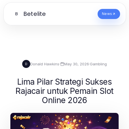
Betelite
B
News
Donald Hawkins
·
May 30, 2026
·
Gambling
D
Lima Pilar Strategi Sukses
Rajacair untuk Pemain Slot
Online 2026