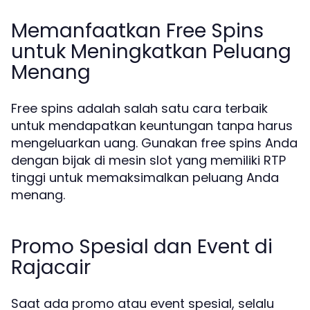
Memanfaatkan Free Spins
untuk Meningkatkan Peluang
Menang
Free spins adalah salah satu cara terbaik
untuk mendapatkan keuntungan tanpa harus
mengeluarkan uang. Gunakan free spins Anda
dengan bijak di mesin slot yang memiliki RTP
tinggi untuk memaksimalkan peluang Anda
menang.
Promo Spesial dan Event di
Rajacair
Saat ada promo atau event spesial, selalu