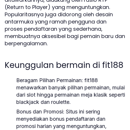
(Return to Player) yang menguntungkan.
Popularitasnya juga didorong oleh desain
antarmuka yang ramah pengguna dan
proses pendaftaran yang sederhana,
membuatnya aksesibel bagi pemain baru dan
berpengalaman.
Keunggulan bermain di fit188
Beragam Pilihan Permainan:
fit188
menawarkan banyak pilihan permainan, mulai
dari slot hingga permainan meja klasik seperti
blackjack dan roulette.
Bonus dan Promosi:
Situs ini sering
menyediakan bonus pendaftaran dan
promosi harian yang menguntungkan,