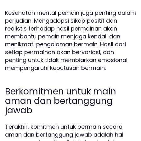
Kesehatan mental pemain juga penting dalam
perjudian. Mengadopsi sikap positif dan
realistis terhadap hasil permainan akan
membantu pemain menjaga kendali dan
menikmati pengalaman bermain. Hasil dari
setiap permainan akan bervariasi, dan
penting untuk tidak membiarkan emosional
mempengaruhi keputusan bermain.
Berkomitmen untuk main
aman dan bertanggung
jawab
Terakhir, komitmen untuk bermain secara
aman dan bertanggung jawab adalah hal