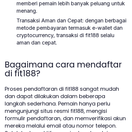
memberi pemain lebih banyak peluang untuk
menang.
Transaksi Aman dan Cepat:
dengan berbagai
metode pembayaran termasuk e-wallet dan
cryptocurrency, transaksi di fit188 selalu
aman dan cepat.
Bagaimana cara mendaftar
di fit188?
Proses pendaftaran di fit188 sangat mudah
dan dapat dilakukan dalam beberapa
langkah sederhana. Pemain hanya perlu
mengunjungi situs resmi fit188, mengisi
formulir pendaftaran, dan memverifikasi akun
mereka melalui email atau nomor telepon.