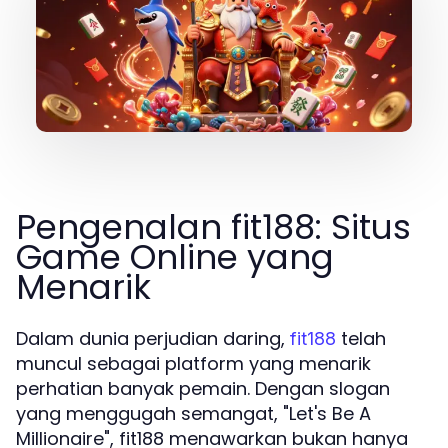
Pengenalan fit188: Situs
Game Online yang
Menarik
Dalam dunia perjudian daring,
telah
fit188
muncul sebagai platform yang menarik
perhatian banyak pemain. Dengan slogan
yang menggugah semangat, "Let's Be A
Millionaire", fit188 menawarkan bukan hanya