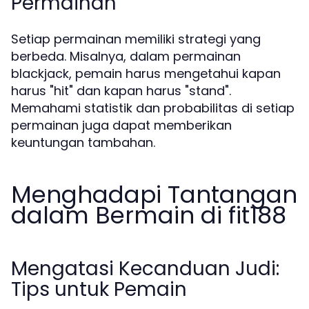
Permainan
Setiap permainan memiliki strategi yang
berbeda. Misalnya, dalam permainan
blackjack, pemain harus mengetahui kapan
harus "hit" dan kapan harus "stand".
Memahami statistik dan probabilitas di setiap
permainan juga dapat memberikan
keuntungan tambahan.
Menghadapi Tantangan
dalam Bermain di fit188
Mengatasi Kecanduan Judi:
Tips untuk Pemain