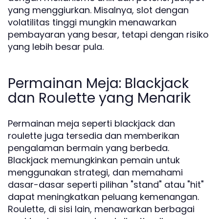
yang menggiurkan. Misalnya, slot dengan
volatilitas tinggi mungkin menawarkan
pembayaran yang besar, tetapi dengan risiko
yang lebih besar pula.
Permainan Meja: Blackjack
dan Roulette yang Menarik
Permainan meja seperti blackjack dan
roulette juga tersedia dan memberikan
pengalaman bermain yang berbeda.
Blackjack memungkinkan pemain untuk
menggunakan strategi, dan memahami
dasar-dasar seperti pilihan "stand" atau "hit"
dapat meningkatkan peluang kemenangan.
Roulette, di sisi lain, menawarkan berbagai