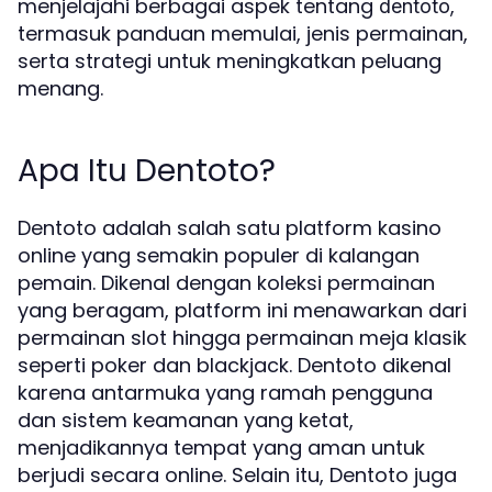
menjelajahi berbagai aspek tentang
,
dentoto
termasuk panduan memulai, jenis permainan,
serta strategi untuk meningkatkan peluang
menang.
Apa Itu Dentoto?
Dentoto adalah salah satu platform kasino
online yang semakin populer di kalangan
pemain. Dikenal dengan koleksi permainan
yang beragam, platform ini menawarkan dari
permainan slot hingga permainan meja klasik
seperti poker dan blackjack. Dentoto dikenal
karena antarmuka yang ramah pengguna
dan sistem keamanan yang ketat,
menjadikannya tempat yang aman untuk
berjudi secara online. Selain itu, Dentoto juga