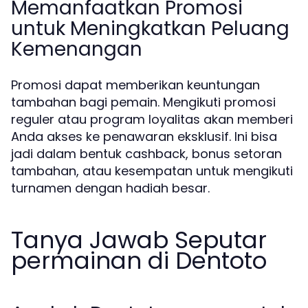
Memanfaatkan Promosi
untuk Meningkatkan Peluang
Kemenangan
Promosi dapat memberikan keuntungan
tambahan bagi pemain. Mengikuti promosi
reguler atau program loyalitas akan memberi
Anda akses ke penawaran eksklusif. Ini bisa
jadi dalam bentuk cashback, bonus setoran
tambahan, atau kesempatan untuk mengikuti
turnamen dengan hadiah besar.
Tanya Jawab Seputar
permainan di Dentoto