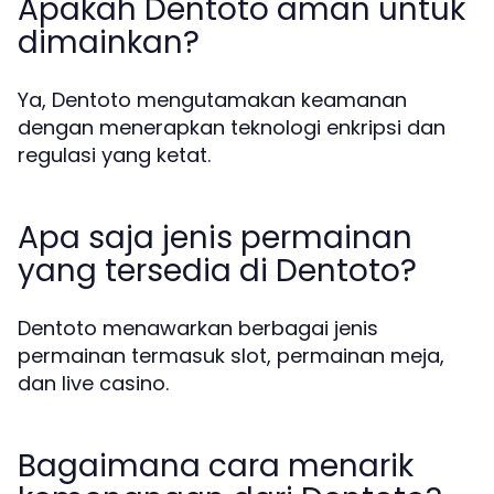
Apakah Dentoto aman untuk
dimainkan?
Ya, Dentoto mengutamakan keamanan
dengan menerapkan teknologi enkripsi dan
regulasi yang ketat.
Apa saja jenis permainan
yang tersedia di Dentoto?
Dentoto menawarkan berbagai jenis
permainan termasuk slot, permainan meja,
dan live casino.
Bagaimana cara menarik