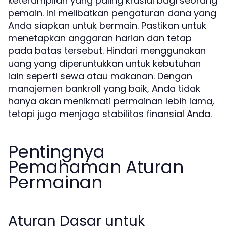
keterampilan yang paling krusial bagi seorang
pemain. Ini melibatkan pengaturan dana yang
Anda siapkan untuk bermain. Pastikan untuk
menetapkan anggaran harian dan tetap
pada batas tersebut. Hindari menggunakan
uang yang diperuntukkan untuk kebutuhan
lain seperti sewa atau makanan. Dengan
manajemen bankroll yang baik, Anda tidak
hanya akan menikmati permainan lebih lama,
tetapi juga menjaga stabilitas finansial Anda.
Pentingnya
Pemahaman Aturan
Permainan
Aturan Dasar untuk