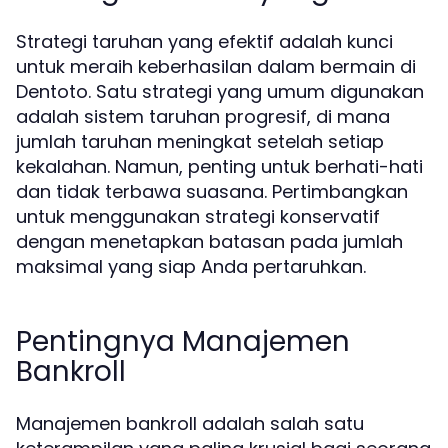
Strategi taruhan yang efektif adalah kunci
untuk meraih keberhasilan dalam bermain di
Dentoto. Satu strategi yang umum digunakan
adalah sistem taruhan progresif, di mana
jumlah taruhan meningkat setelah setiap
kekalahan. Namun, penting untuk berhati-hati
dan tidak terbawa suasana. Pertimbangkan
untuk menggunakan strategi konservatif
dengan menetapkan batasan pada jumlah
maksimal yang siap Anda pertaruhkan.
Pentingnya Manajemen
Bankroll
Manajemen bankroll adalah salah satu