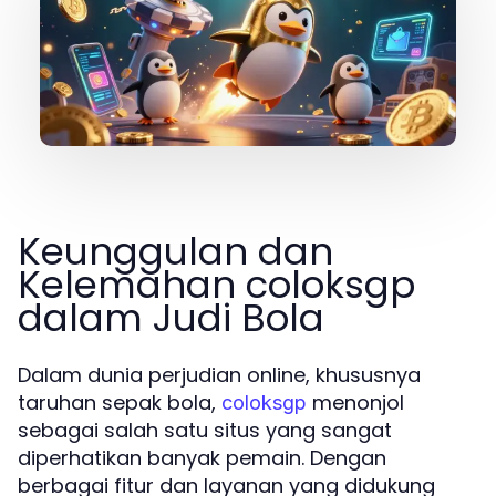
Keunggulan dan
Kelemahan coloksgp
dalam Judi Bola
Dalam dunia perjudian online, khususnya
taruhan sepak bola,
menonjol
coloksgp
sebagai salah satu situs yang sangat
diperhatikan banyak pemain. Dengan
berbagai fitur dan layanan yang didukung