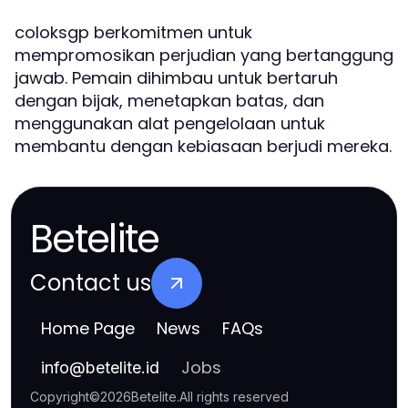
coloksgp berkomitmen untuk
mempromosikan perjudian yang bertanggung
jawab. Pemain dihimbau untuk bertaruh
dengan bijak, menetapkan batas, dan
menggunakan alat pengelolaan untuk
membantu dengan kebiasaan berjudi mereka.
Betelite
Contact us
Home Page
News
FAQs
Jobs
info
@
betelite.id
Copyright
©
2026
Betelite
.
All rights reserved