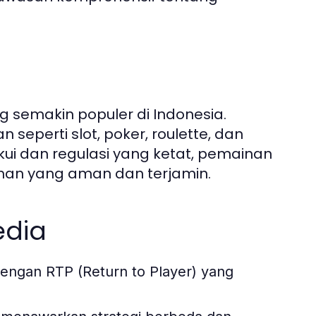
ng semakin populer di Indonesia.
seperti slot, poker, roulette, dan
kui dan regulasi yang ketat, pemainan
man yang aman dan terjamin.
edia
dengan RTP (Return to Player) yang