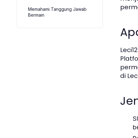
perma
Memahami Tanggung Jawab
Bermain
Apa
Leci1
Platf
perma
di Le
Je
S
b