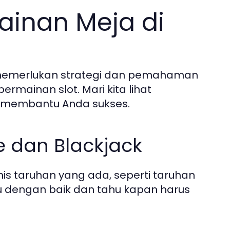
ainan Meja di
e memerlukan strategi dan pemahaman
mainan slot. Mari kita lihat
t membantu Anda sukses.
e dan Blackjack
nis taruhan yang ada, seperti taruhan
rtu dengan baik dan tahu kapan harus