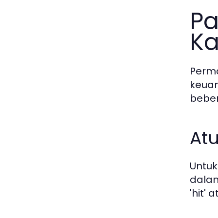
Pa
Ka
Perma
keuan
beber
Atu
Untuk
dalam
'hit'