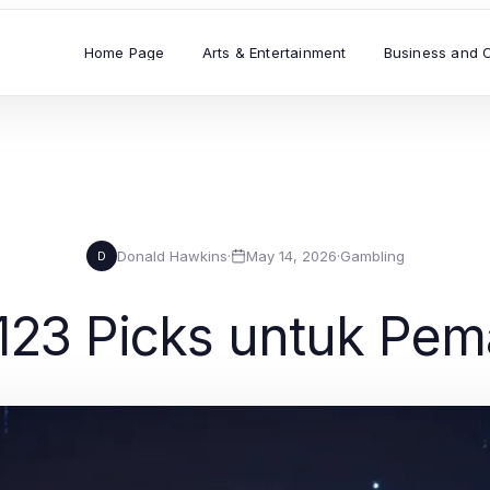
Home Page
Arts & Entertainment
Business and 
Donald Hawkins
·
May 14, 2026
·
Gambling
D
i123 Picks untuk Pem