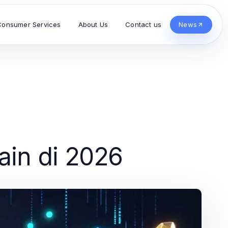
Consumer Services
About Us
Contact us
News
ain di 2026