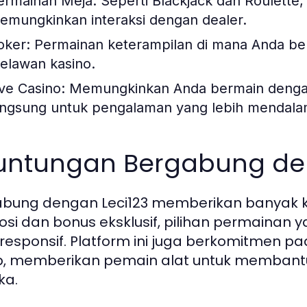
ermainan Meja:
Seperti Blackjack dan Roulette
emungkinkan interaksi dengan dealer.
oker:
Permainan keterampilan di mana Anda ber
elawan kasino.
ive Casino:
Memungkinkan Anda bermain dengan 
angsung untuk pengalaman yang lebih mendala
untungan Bergabung den
bung dengan Leci123 memberikan banyak k
si dan bonus eksklusif, pilihan permainan 
responsif. Platform ini juga berkomitmen 
b, memberikan pemain alat untuk membant
ka.