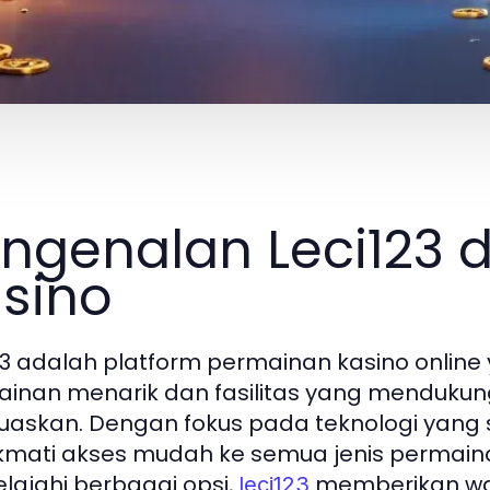
ngenalan Leci123 
sino
23 adalah platform permainan kasino onlin
inan menarik dan fasilitas yang menduk
skan. Dengan fokus pada teknologi yang s
mati akses mudah ke semua jenis permain
lajahi berbagai opsi,
memberikan wa
leci123